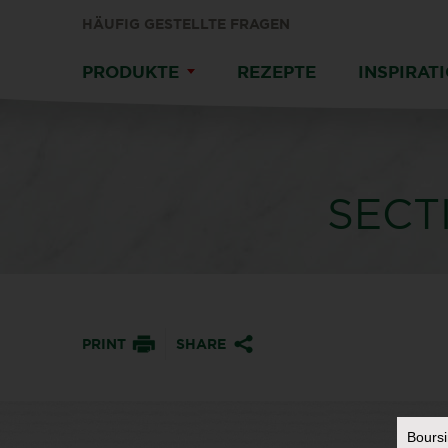
HÄUFIG GESTELLTE FRAGEN
PRODUKTE
REZEPTE
INSPIRAT
SECT
PRINT
SHARE
Bours