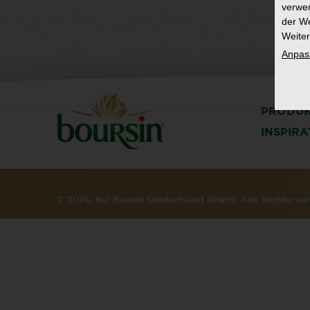
verwen
der We
Weiter
Anpas
PRODU
INSPIR
© 2026, Bel Brands Deutschland GmbH. Alle Rechte v