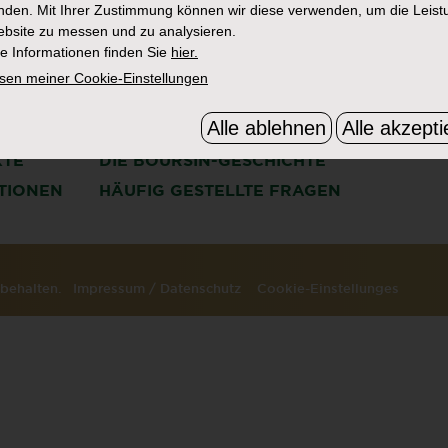
den. Mit Ihrer Zustimmung können wir diese verwenden, um die Leist
bsite zu messen und zu analysieren.
e Informationen finden Sie
hier.
sen meiner Cookie-Einstellungen
Alle ablehnen
Alle akzepti
KTE
DIE BOURSIN-GESCHICHTE
ATIONEN
HÄUFIG GESTELLTE FRAGEN
orbehalten.
Impressum
/
Datenschutz
Cookie-Einstellunges