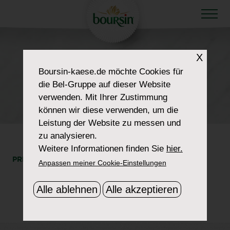
X
HOW TO WOW
Boursin-kaese.de
möchte Cookies für
RECIPE-TWICE-
die Bel-Gruppe auf dieser Website
verwenden. Mit Ihrer Zustimmung
BAKED-POTATOE-2
können wir diese verwenden, um die
Leistung der Website zu messen und
zu analysieren.
Weitere Informationen finden Sie
hier.
PRINT
SHARE
Anpassen meiner Cookie-Einstellungen
Alle ablehnen
Alle akzeptieren