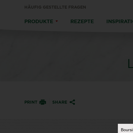
HÄUFIG GESTELLTE FRAGEN
PRODUKTE
REZEPTE
INSPIRAT
PRINT
SHARE
Bours