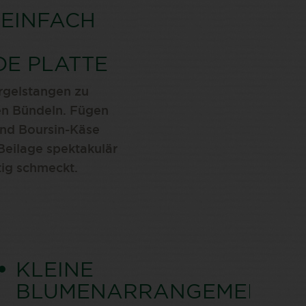
 EINFACH
E PLATTE
rgelstangen zu
en Bündeln. Fügen
und Boursin-Käse
Beilage spektakulär
tig schmeckt.
KLEINE
BLUMENARRANGEMENTS