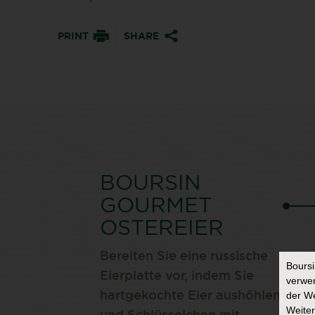
PRINT
SHARE
BOURSIN
GOURMET
OSTEREIER
Bereiten Sie eine russische
Bours
Eierplatte vor, indem Sie
verwen
der We
hartgekochte Eier aushöhlen
Weiter