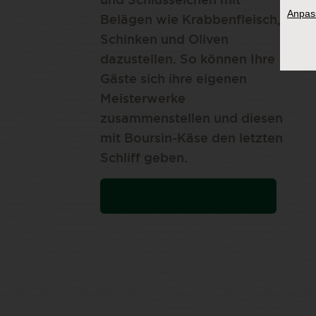
und Schlüsselchen mit
Anpas
Belägen wie Krabbenfleisch,
Schinken und Oliven
dazustellen. So können Ihre
Gäste sich ihre eigenen
Meisterwerke
zusammenstellen und diesen
mit Boursin-Käse den letzten
Schliff geben.
MEHR OSTERREZEPTE