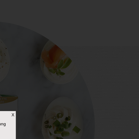
X
ung