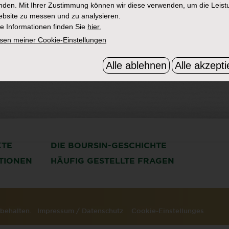
den. Mit Ihrer Zustimmung können wir diese verwenden, um die Leist
bsite zu messen und zu analysieren.
e Informationen finden Sie
hier.
sen meiner Cookie-Einstellungen
Alle ablehnen
Alle akzepti
KTE
DIE BOURSIN-GESCHICHTE
ATIONEN
HÄUFIG GESTELLTE FRAGEN
orbehalten.
Impressum
/
Datenschutz
Cookie-Einstellunges