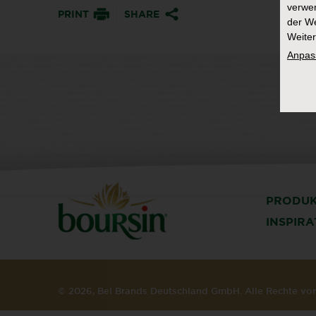
verwen
PRINT
SHARE
der We
Weiter
Anpas
PRODU
INSPIR
© 2026, Bel Brands Deutschland GmbH. Alle Rechte v