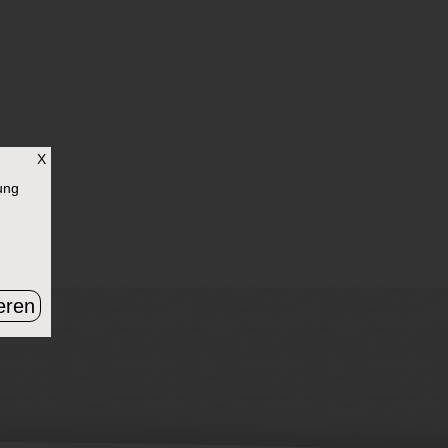
X
ung
eren