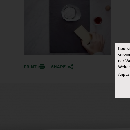
Bours
verwen
der We
Weiter
PRINT
SHARE
Anpas