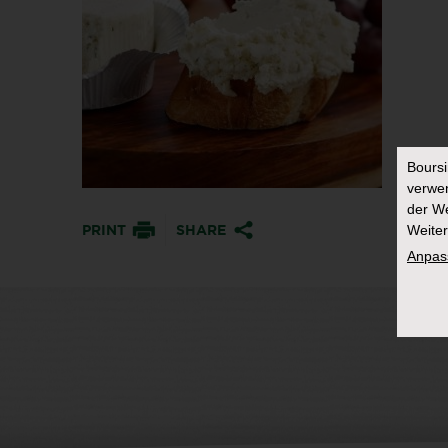
Bours
verwen
der We
Weiter
PRINT
SHARE
Anpas