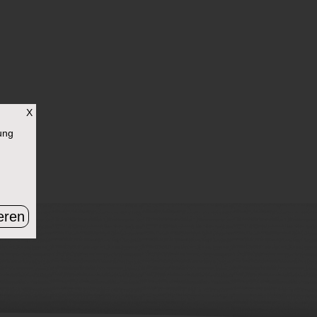
X
ung
eren