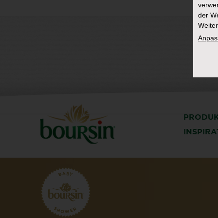
verwen
der We
Weiter
Anpas
PRODU
INSPIR