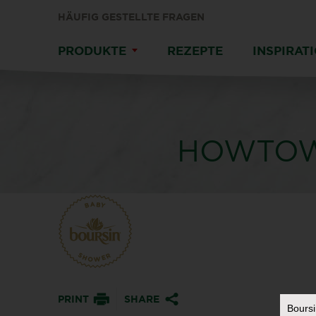
HÄUFIG GESTELLTE FRAGEN
PRODUKTE
REZEPTE
INSPIRAT
HOWTOW
PRINT
SHARE
Bours